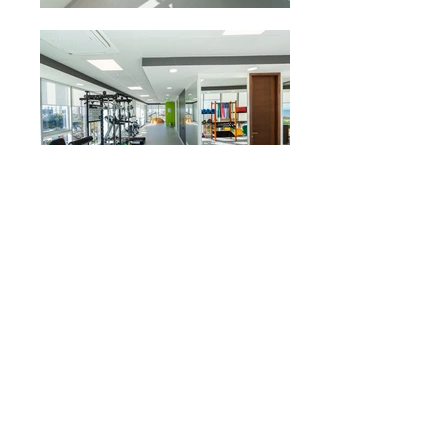
"Clínica del Trauma - 1301"​